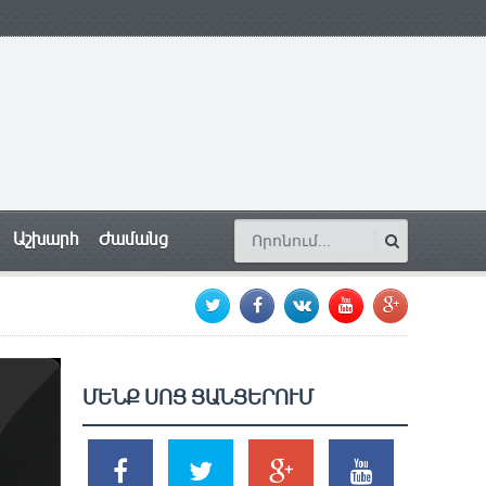
Աշխարհ
Ժամանց
ՄԵՆՔ ՍՈՑ ՑԱՆՑԵՐՈՒՄ
SHARES
TWEETS
SHARES
SHARES
2k
1.5k
203
620