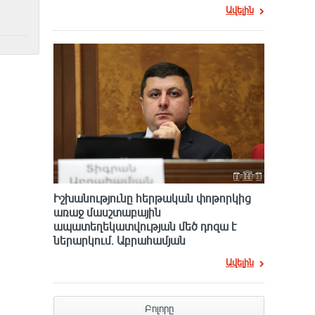
Ավելին
Իշխանությունը հերթական փոթորկից
առաջ մասշտաբային
ապատեղեկատվության մեծ դnզա է
ներարկում․ Աբրահամյան
Ավելին
Բոլորը