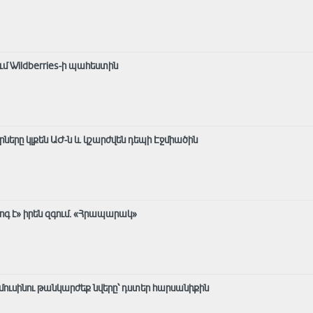
մ Wildberries-ի պահեստին
րը կլքեն ԱԺ-ն և կշարժվեն դեպի Էջմիածին
ոգ է» իրեն զգում․ «Հրապարակ»
ուսինու թանկարժեք նվերը՝ դստեր հարսանիքին