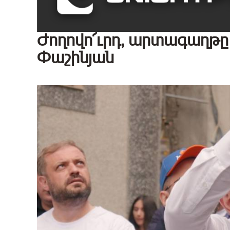
Ժողովո՜ւրդ, արտագաղթը 
Փաշինյան