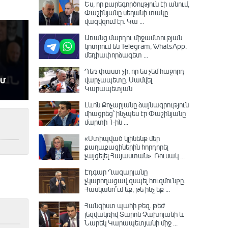
Ես, որ բարեգործություն էի անում,
Փաշինյանը սեղանի տակը
վազվզում էր․ Կա ...
Առանց մարդու միջամտության
կոտրում են Telegram, WhatsApp․
մեդիափորձագետ ...
Դեռ փաստ չի, որ ես չեմ հաջորդ
վարչապետը․ Սամվել
Կարապետյան
Լևոն Քոչարյանը ձայնագրություն
միացրեց՝ ինչպես էր Փաշինյանը
մարտի 1-ին ...
«Ստիպված կլինենք մեր
քաղաքացիներին հորդորել
չայցելել Հայաստան»․ Ռուսակ ...
Էդգար Ղազարյանը
չկարողացավ զսպել հուզմունքը.
Հասկանո՞ւմ եք, թե ինչ եք ...
Հանգիստ պահի քեզ. թեժ
լեզվակռիվ Տարոն Չախոյանի և
Նարեկ Կարապետյանի միջ ...