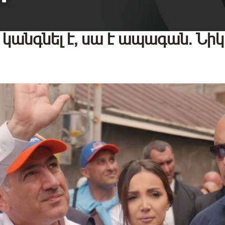
կանգնել է, սա է ապագան. Նիկ