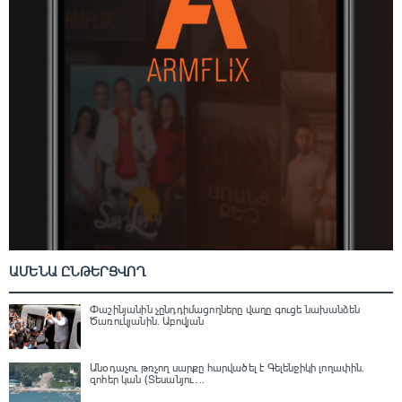
ԱՄԵՆԱ ԸՆԹԵՐՑՎՈՂ
Փաշինյանին չընդդիմացողները վաղը գուցե նախանձեն
Ծառուկյանին. Աբովյան
Անօդաչու թռչող սարքը հարվածել է Գելենջիկի լողափին.
զոհեր կան (Տեսանյու ...