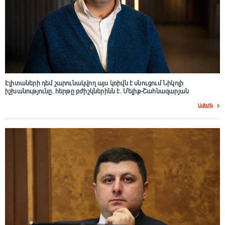
Էլիտաների դեմ շարունակվող այս կռիվն է սնուցում Նիկոլի
իշխանությունը. հերթը բժիշկներինն է. Մելիք-Շահնազարյան
Ավելին