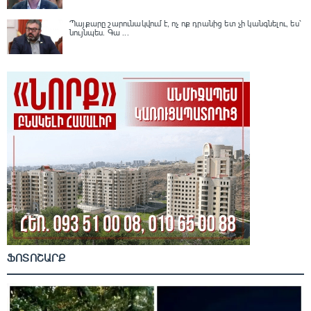
Պայքարը շարունակվում է, ոչ ոք դրանից ետ չի կանգնելու, ես՝
նույնպես․ Գա ...
ՖՈՏՈՇԱՐՔ