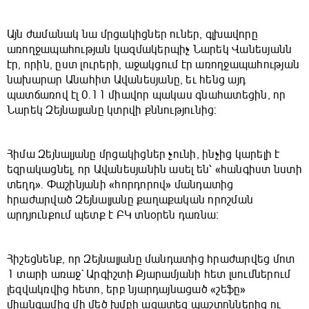
Այն ժամանակ նա մրցակիցներ ուներ, գլխավորը
առողջապահության կազմակերպիչ Նարեկ Վանեսյանն
էր, որին, ըստ լուրերի, աջակցում էր առողջապահության
նախարար Անահիտ Ավանեսյանը, եւ հենց այդ
պատճառով էլ 0.11 միավոր պակաս գնահատեցին, որ
Նարեկ Զեյնալյանը կտրվի քննությունից։
Հիմա Զեյնալյանը մրցակիցներ չունի, ինչից կարելի է
եզրակացնել, որ Ավանեսյանին ասել են՝ «հանգիստ նստի
տեղդ»․ Փաշինյանի «հորդորով» մանդատից
հրաժարված Զեյնալյանը քաղաքական որոշման
արդյունքում պետք է ԲԿ տնօրեն դառնա։
Հիշեցնենք, որ Զեյնալյանը մանդատից հրաժարվեց մոտ
1 տարի առաջ` Արգիշտի Քյարամյանի հետ լսումներում
լեզվակռվից հետո, երբ նյարդայնացած «շեֆը»
միանգամից մի մեծ խմբի ազատեց պաշտոններից ու