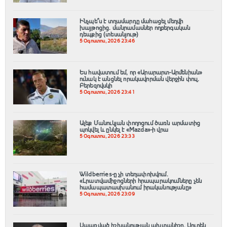
Ինչպե՞ս է տղամարդը մահացել մեղվի
խայթոցից. մանրամասներ ողբերգական
դեպքից (տեսանյութ)
5 Օգոստոս, 2026 23:46
Ես հավատում եմ, որ «Արարարտ-Արմենիան»
ունակ է անցնել որակավորման վերջին փուլ.
Բերեզովսկի
5 Օգոստոս, 2026 23:41
Ալեք Մանուկյան փողոցում ծառն արմատից
պոկվել և ընկել է «Mazda»-ի վրա
5 Օգոստոս, 2026 23:33
Wildberries-ը չի տեղափոխվում․
«Լրատվամիջոցների հրապարակումները չեն
համապատասխանում իրականությանը»
5 Օգոստոս, 2026 23:09
Սպառված իշխանության ախտանիշը. Սուրեն