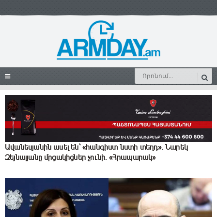
Ավանեսյանին ասել են՝ «հանգիստ նստի տեղդ». Նարեկ
Զեյնալյանը մրցակիցներ չունի․ «Հրապարակ»