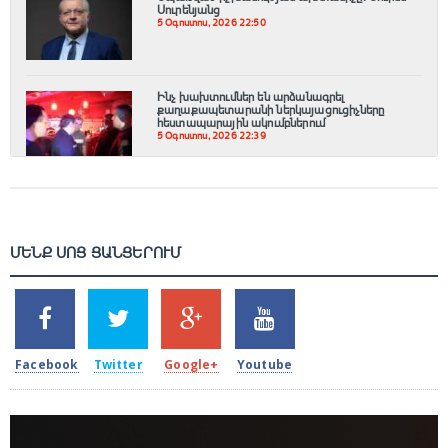
Սուրենյանց
5 Օգոստոս, 2026 22:50
Ինչ խախտումներ են արձանագրել
քաղաքապետարանի ներկայացուցիչները
հեստապարային ակումբներում
5 Օգոստոս, 2026 22:39
ՄԵՆՔ ՍՈՑ ՑԱՆՑԵՐՈՒՄ
SHARES
TWEETS
SHARES
SHARES
2k
1.5k
203
620
Facebook
Twitter
Google+
Youtube