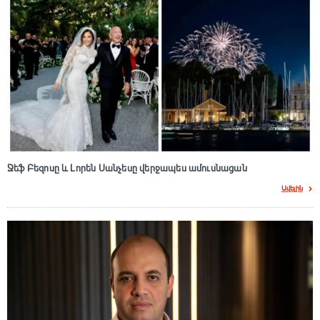
Ջեֆ Բեզոսը և Լորեն Սանչեսը վերջապես ամուսնացան
Ավելին