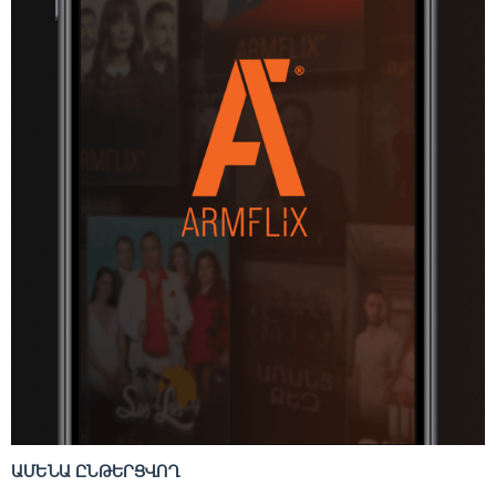
ԱՄԵՆԱ ԸՆԹԵՐՑՎՈՂ