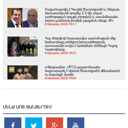
Բացահայտվել է Գագիկ Ծառուկյանի և Սեդրակ
Առուստամյանի կողմից 2.5 մլն դոլար
արժողության գույքի շորթման և առանձնապես
խոշոր չափերով փողերի լվացման դեպք. ՔԿ
6 Օգոստոս, 2026 15:31
Հայ ժողովրդի հազարամյա պատմության մեջ
նախադեպը չունեցող իրադարձություն.
դատարանի առջև է կանգնելու Ամենայն Հայոց
Կաթողիկոսը
6 Օգոստոս, 2026 15:22
«Վերջապես». UFC-ն պաշտոնապես
հայտարարել է Արման Ծառուկյանի մենամարտի
ու մրցակցի մասին
6 Օգոստոս, 2026 15:09
ՄԵՆՔ ՍՈՑ ՑԱՆՑԵՐՈՒՄ
SHARES
TWEETS
SHARES
SHARES
2k
1.5k
203
620