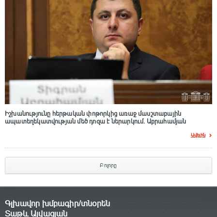
Իշխանությունը հերթական փոթորկից առաջ մասշտաբային
ապատեղեկատվության մեծ դnզա է ներարկում․ Աբրահամյան
Ավելին
Բոլորը
Գլխավոր խմբագիր/տնօրեն
Տաթև Այվազյան