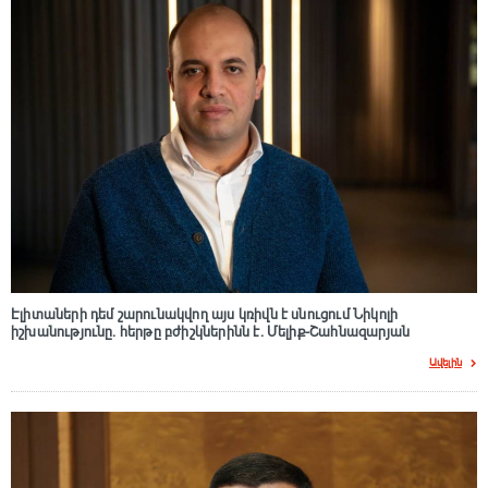
Էլիտաների դեմ շարունակվող այս կռիվն է սնուցում Նիկոլի
իշխանությունը. հերթը բժիշկներինն է. Մելիք-Շահնազարյան
Ավելին