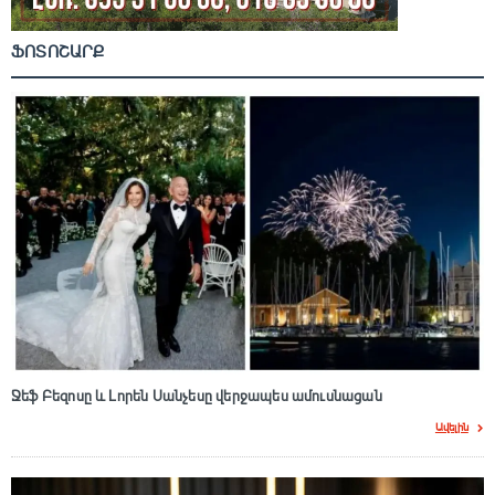
ՖՈՏՈՇԱՐՔ
Ջեֆ Բեզոսը և Լորեն Սանչեսը վերջապես ամուսնացան
Ավելին