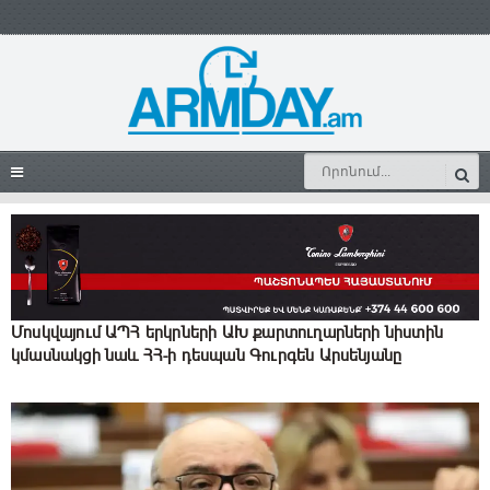
Մոսկվայում ԱՊՀ երկրների ԱԽ քարտուղարների նիստին
կմասնակցի նաև ՀՀ-ի դեսպան Գուրգեն Արսենյանը